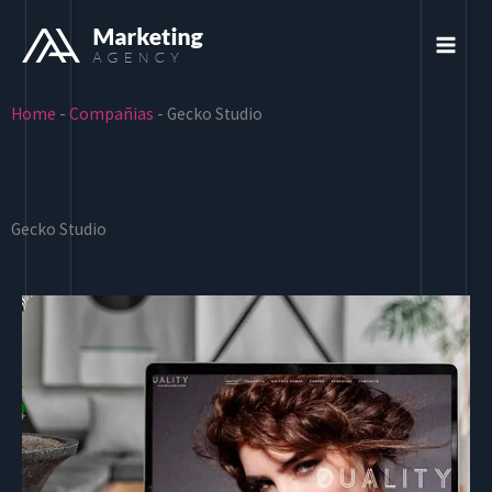
Ir
al
contenido
Home
-
Compañias
-
Gecko Studio
Gecko Studio