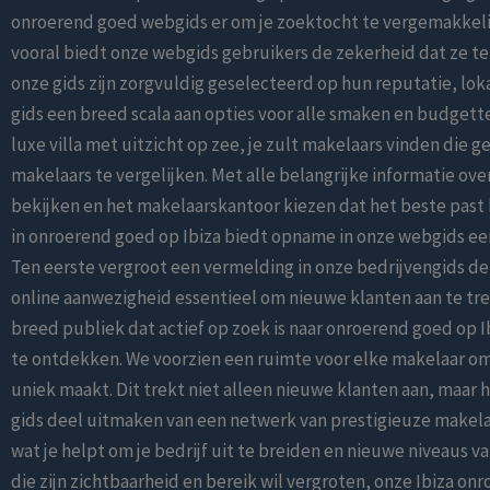
onroerend goed webgids er om je zoektocht te vergemakkelijk
vooral biedt onze webgids gebruikers de zekerheid dat ze t
onze gids zijn zorgvuldig geselecteerd op hun reputatie, lo
gids een breed scala aan opties voor alle smaken en budgetten
luxe villa met uitzicht op zee, je zult makelaars vinden die g
makelaars te vergelijken. Met alle belangrijke informatie ov
bekijken en het makelaarskantoor kiezen dat het beste past
in onroerend goed op Ibiza biedt opname in onze webgids ee
Ten eerste vergroot een vermelding in onze bedrijvengids de 
online aanwezigheid essentieel om nieuwe klanten aan te trek
breed publiek dat actief op zoek is naar onroerend goed op 
te ontdekken. We voorzien een ruimte voor elke makelaar o
uniek maakt. Dit trekt niet alleen nieuwe klanten aan, maar
gids deel uitmaken van een netwerk van prestigieuze makela
wat je helpt om je bedrijf uit te breiden en nieuwe niveaus 
die zijn zichtbaarheid en bereik wil vergroten, onze Ibiza 