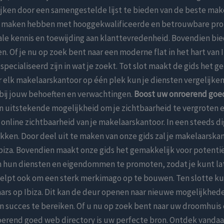
en door een samengestelde lijst te bieden van de beste makel
e maken hebben met hooggekwalificeerde en betrouwbare profe
kale kennis en toewijding aan klanttevredenheid. Bovendien bi
. Of je nu op zoek bent naar een moderne flat in het hart van I
especialiseerd zijn in wat je zoekt. Tot slot maakt de gids het
er elk makelaarskantoor op één plek kun je diensten vergelijk
 bij jouw behoeften en verwachtingen.
Boost uw onroerend goe
n uitstekende mogelijkheid om je zichtbaarheid te vergroten e
online zichtbaarheid van je makelaarskantoor. In een steeds di
ken. Door deel uit te maken van onze gids zal je makelaarskan
Ibiza. Bovendien maakt onze gids het gemakkelijk voor potent
m hun diensten en eigendommen te promoten, zodat je kunt la
 helpt ook om een sterk merkimago op te bouwen. Ten slotte kun
ars op Ibiza. Dit kan de deur openen naar nieuwe mogelijkhed
van succes te bereiken. Of u nu op zoek bent naar uw droomhuis
onroerend goed web directory is uw perfecte bron. Ontdek vand