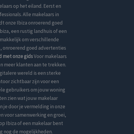
aars op het eiland. Eerst en
ssionals. Alle makelaars in
edt onze Ibiza onroerend goed
biza, een rustig landhuis of een
 gemakkelijk om verschillende
en, onroerend goed advertenties
d met onze gids
Voor makelaars
n meer klanten aan te trekken.
gitalere wereld is een sterke
toor zichtbaar zijn voor een
iële gebruikers om jouw woning
ten zien wat jouw makelaar
 je door je vermelding in onze
en voor samenwerking en groei,
 op Ibiza of een makelaar bent
aag nog de mogelijkheden.