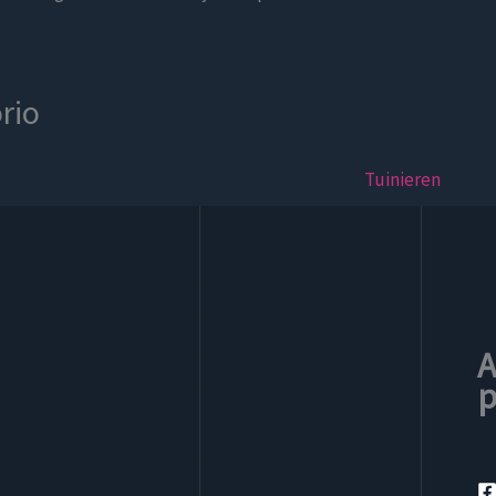
rio
Tuinieren
A
p