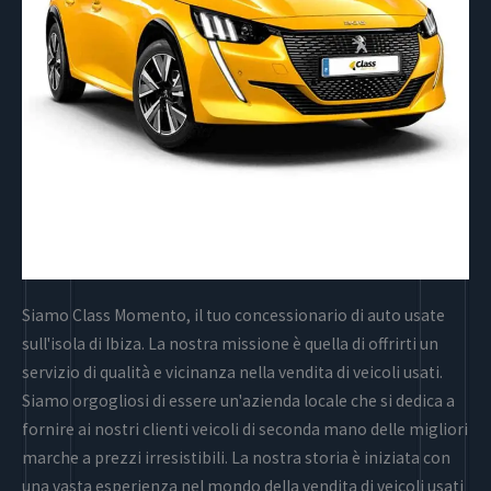
Siamo Class Momento, il tuo concessionario di auto usate
sull'isola di Ibiza. La nostra missione è quella di offrirti un
servizio di qualità e vicinanza nella vendita di veicoli usati.
Siamo orgogliosi di essere un'azienda locale che si dedica a
fornire ai nostri clienti veicoli di seconda mano delle migliori
marche a prezzi irresistibili. La nostra storia è iniziata con
una vasta esperienza nel mondo della vendita di veicoli usati